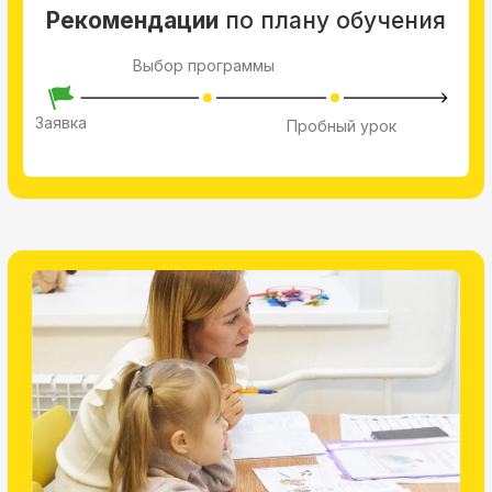
Скорочтение
Для школьников со 2 класса
Повысить технику чтения
Быстрее читать и понимать прочитанное
Групповые и индивидуальные занятия 2 раза в
неделю
Предварительная диагностика специалиста
Проверенная методика обучения
Длительность курса 9 месяцев
Стоимость от 690 рублей
Записаться на пробное занятие