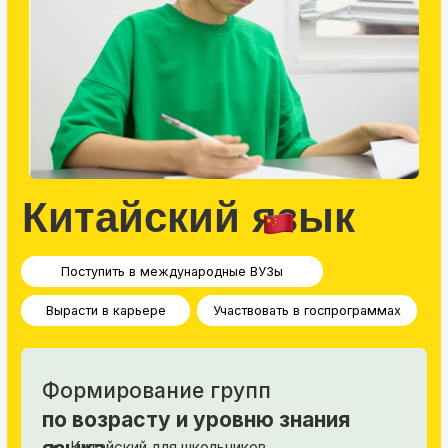
Логопед и логомассаж
Избавиться от дефектов речи
Выговаривать звуки р, л, ш, с и др
Обрести связную и понятную речь
Для детей с 5 лет
с дефектами речи
Необходима предварительная диагностика
специалиста
Как проходят
занятия: