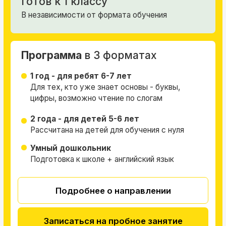
Китайский язык
Поступить в международные ВУЗы
Вырасти в карьере
Участвовать в госпрограммах
Формирование групп
по возрасту и уровню знания
языка
Китайский для школьников
Взрослые группы
Как проходят
занятия:
Занятия по 50 мин 2 раза в неделю