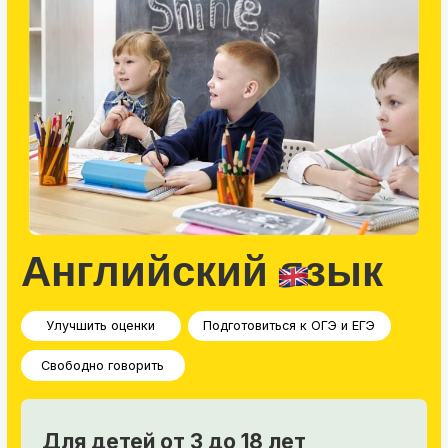
Английский язык
Улучшить оценки
Подготовиться к ОГЭ и ЕГЭ
Свободно говорить
Для детей от 3 до 18 лет
под разные цели
С нами изучение языка превращается
в удивительное приключение
После программы
ребята
Начинают свободно говорить на английском
Успешно сдают ОГЭ и ЕГЭ
Становятся призерами олимпиад и конкурсов
Сдают международные экзамены
WISEMAN SKILLS и пр.