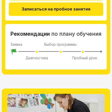
Подготовка к школе
Научится писать, читать и считать
Освоить английский до школы
Через год
ваш ребенок будет
готов к 1 классу
В независимости от формата обучения
Программа
в 3 форматах
1 год - для ребят 6-7 лет
Для тех, кто уже знает основы - буквы,
цифры, возможно чтение по слогам
2 года - для детей 5-6 лет
Рассчитана на детей для обучения с нуля